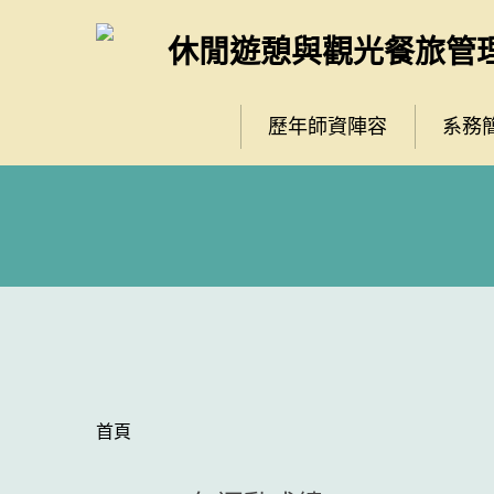
跳
到
休閒遊憩與觀光餐旅管
主
要
內
歷年師資陣容
系務
容
區
首頁