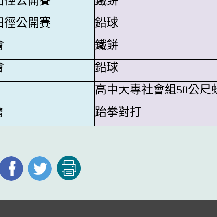
田徑公開賽
鐵餅
田徑公開賽
鉛球
會
鐵餅
會
鉛球
高中大專社會組50公尺
會
跆拳對打