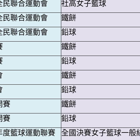
全民聯合運動會
社高女子籃球
全民聯合運動會
鐵餅
全民聯合運動會
鉛球
賽
鐵餅
賽
鉛球
會
鐵餅
會
鉛球
開賽
鐵餅
開賽
鉛球
年度籃球運動聯賽
全國決賽女子籃球一般